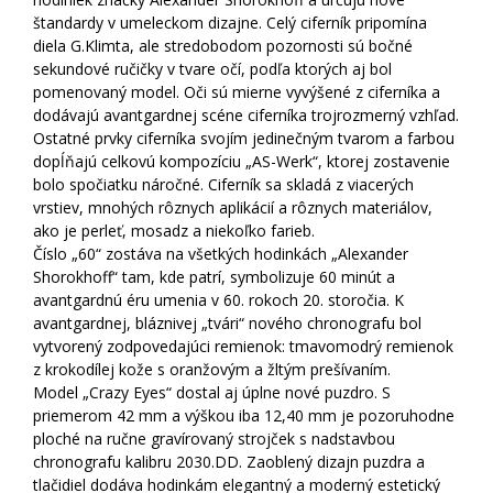
štandardy v umeleckom dizajne. Celý ciferník pripomína
diela G.Klimta, ale stredobodom pozornosti sú bočné
sekundové ručičky v tvare očí, podľa ktorých aj bol
pomenovaný model. Oči sú mierne vyvýšené z ciferníka a
dodávajú avantgardnej scéne ciferníka trojrozmerný vzhľad.
Ostatné prvky ciferníka svojím jedinečným tvarom a farbou
dopĺňajú celkovú kompozíciu „AS-Werk“, ktorej zostavenie
bolo spočiatku náročné. Ciferník sa skladá z viacerých
vrstiev, mnohých rôznych aplikácií a rôznych materiálov,
ako je perleť, mosadz a niekoľko farieb.
Číslo „60“ zostáva na všetkých hodinkách „Alexander
Shorokhoff“ tam, kde patrí, symbolizuje 60 minút a
avantgardnú éru umenia v 60. rokoch 20. storočia. K
avantgardnej, bláznivej „tvári“ nového chronografu bol
vytvorený zodpovedajúci remienok: tmavomodrý remienok
z krokodílej kože s oranžovým a žltým prešívaním.
Model „Crazy Eyes“ dostal aj úplne nové puzdro. S
priemerom 42 mm a výškou iba 12,40 mm je pozoruhodne
ploché na ručne gravírovaný strojček s nadstavbou
chronografu kalibru 2030.DD. Zaoblený dizajn puzdra a
tlačidiel dodáva hodinkám elegantný a moderný estetický