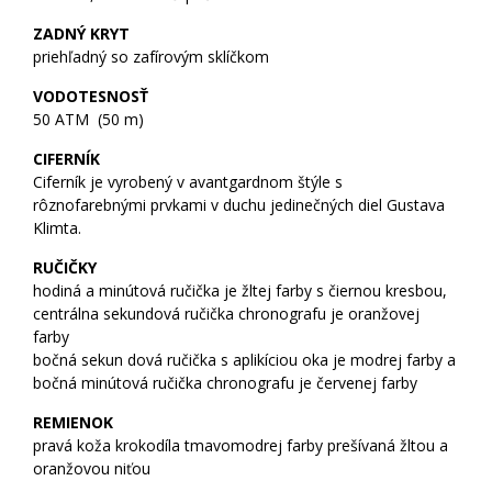
ZADNÝ KRYT
priehľadný so zafírovým sklíčkom
VODOTESNOSŤ
50 ATM (50 m)
CIFERNÍK
Ciferník je vyrobený v avantgardnom štýle s
rôznofarebnými prvkami v duchu jedinečných diel Gustava
Klimta.
RUČIČKY
hodiná a minútová ručička je žltej farby s čiernou kresbou,
centrálna sekundová ručička chronografu je oranžovej
farby
bočná sekun dová ručička s aplikíciou oka je modrej farby a
bočná minútová ručička chronografu je červenej farby
REMIENOK
pravá koža krokodíla tmavomodrej farby prešívaná žltou a
oranžovou niťou