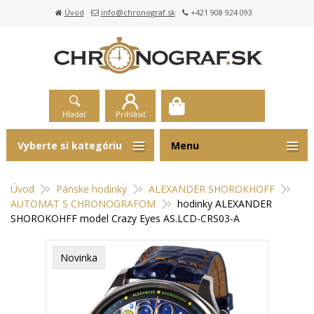
Úvod
info@chronograf.sk
+421 908 924 093
Hľadať
Prihlásiť
Vyberte si kategóriu
Menu
Úvod
Pánske hodinky
ALEXANDER SHOROKHOFF
AUTOMAT S CHRONOGRAFOM
hodinky ALEXANDER
SHOROKOHFF model Crazy Eyes AS.LCD-CRS03-A
Novinka