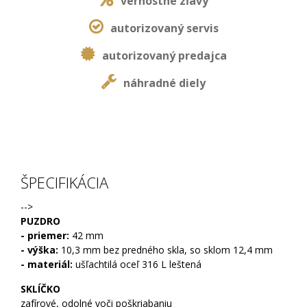
vernostné zľavy
autorizovaný servis
autorizovaný predajca
náhradné diely
ŠPECIFIKÁCIA
-->
PUZDRO
- priemer:
42 mm
- výška:
10,3 mm bez predného skla, so sklom 12,4 mm
- materiál:
ušľachtilá oceľ 316 L leštená
SKLÍČKO
zafírové, odolné voči poškriabaniu