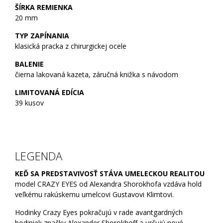
ŠÍRKA REMIENKA
20 mm
TYP ZAPÍNANIA
klasická pracka z chirurgickej ocele
BALENIE
čierna lakovaná kazeta, záručná knižka s návodom
LIMITOVANÁ EDÍCIA
39 kusov
LEGENDA
KEĎ SA PREDSTAVIVOSŤ STÁVA UMELECKOU REALITOU
model CRAZY EYES od Alexandra Shorokhofa vzdáva hold
veľkému rakúskemu umelcovi Gustavovi Klimtovi.
Hodinky Crazy Eyes pokračujú v rade avantgardných
hodiniek značky Alexander Shorokhoff a určujú nové