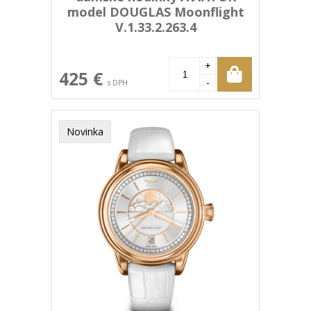
model DOUGLAS Moonflight
V.1.33.2.263.4
+
425 €
-
s DPH
Novinka