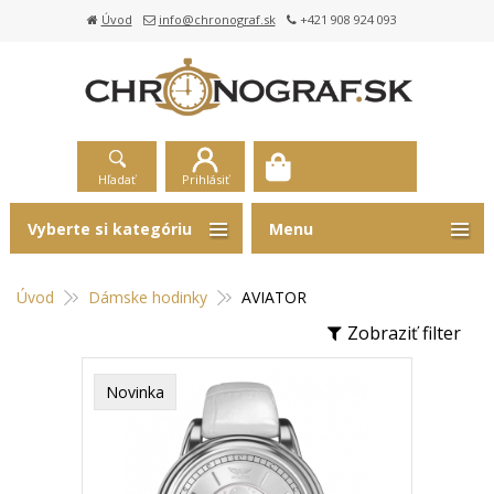
Úvod
info@chronograf.sk
+421 908 924 093
Hľadať
Prihlásiť
Vyberte si kategóriu
Menu
Úvod
Dámske hodinky
AVIATOR
Zobraziť filter
Novinka