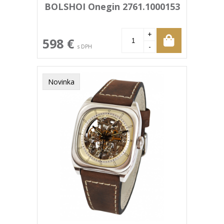
BOLSHOI Onegin 2761.1000153
+
598 €
-
s DPH
Novinka