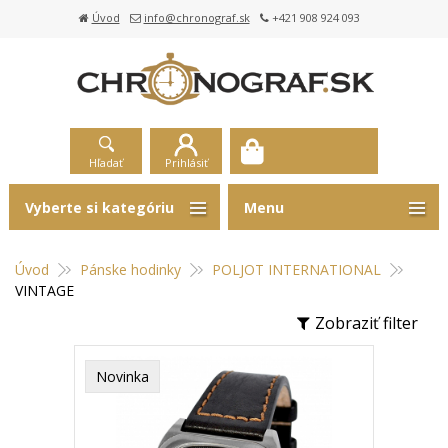
Úvod
info@chronograf.sk
+421 908 924 093
Hľadať
Prihlásiť
Vyberte si kategóriu
Menu
Úvod
Pánske hodinky
POLJOT INTERNATIONAL
VINTAGE
Zobraziť filter
Novinka