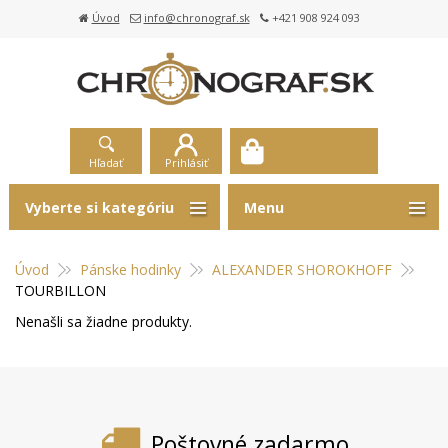
Úvod
info@chronograf.sk
+421 908 924 093
Hľadať
Prihlásiť
Vyberte si kategóriu
Menu
Úvod
Pánske hodinky
ALEXANDER SHOROKHOFF
TOURBILLON
Nenašli sa žiadne produkty.
Poštovné zadarmo