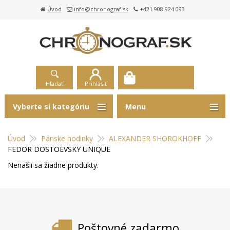
Úvod
info@chronograf.sk
+421 908 924 093
Hľadať
Prihlásiť
Vyberte si kategóriu
Menu
Úvod
Pánske hodinky
ALEXANDER SHOROKHOFF
FEDOR DOSTOEVSKY UNIQUE
Nenašli sa žiadne produkty.
Poštovné zadarmo