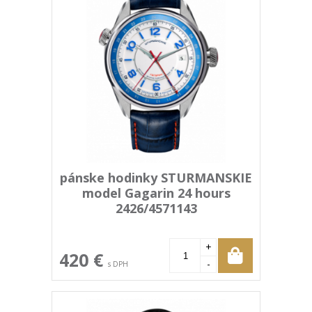
pánske hodinky STURMANSKIE
model Gagarin 24 hours
2426/4571143
+
420 €
-
s DPH