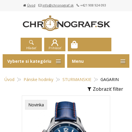
Úvod
info@chronograf.sk
+421 908 924 093
Hľadať
Prihlásiť
Vyberte si kategóriu
Menu
Úvod
Pánske hodinky
STURMANSKIE
GAGARIN
Zobraziť filter
Novinka