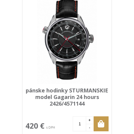
pánske hodinky STURMANSKIE
model Gagarin 24 hours
2426/4571144
+
420 €
-
s DPH