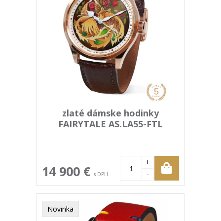
zlaté dámske hodinky
FAIRYTALE AS.LA55-FTL
+
14 900 €
-
s DPH
Novinka