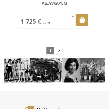
AS.AVG01.M
+
1 725 €
-
s DPH
1
2