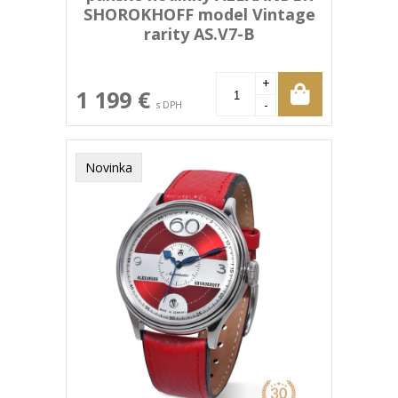
SHOROKHOFF model Vintage
rarity AS.V7-B
+
1 199 €
-
s DPH
Novinka