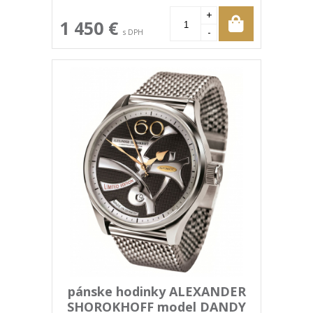
+
1 450 €
-
s DPH
pánske hodinky ALEXANDER
SHOROKHOFF model DANDY