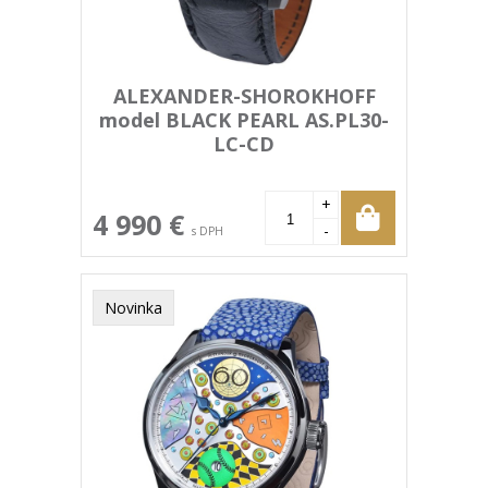
ALEXANDER-SHOROKHOFF
model BLACK PEARL AS.PL30-
LC-CD
+
4 990 €
-
s DPH
Novinka