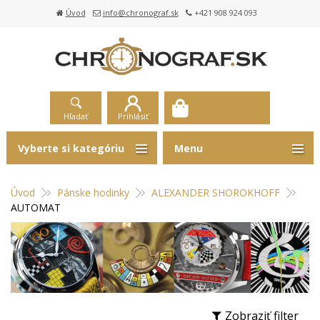
Úvod
info@chronograf.sk
+421 908 924 093
Hľadať
Prihlásiť
Vyberte si kategóriu
Menu
Úvod
Pánske hodinky
ALEXANDER SHOROKHOFF
AUTOMAT
Zobraziť filter