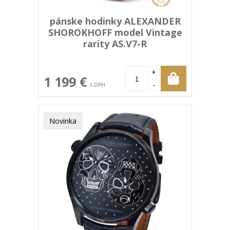
pánske hodinky ALEXANDER
SHOROKHOFF model Vintage
rarity AS.V7-R
+
1 199 €
-
s DPH
Novinka