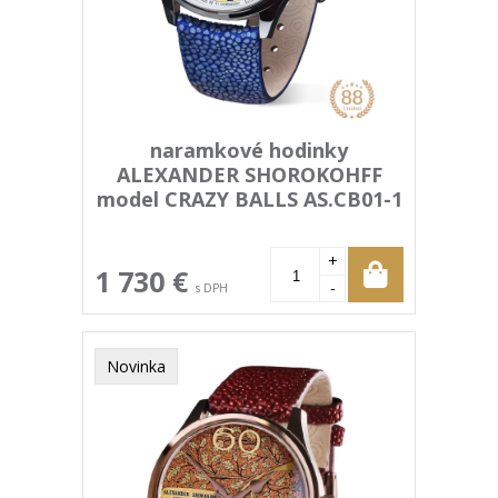
naramkové hodinky
ALEXANDER SHOROKOHFF
model CRAZY BALLS AS.CB01-1
+
1 730 €
-
s DPH
Novinka