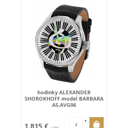
hodinky ALEXANDER
SHOROKHOFF model BARBARA
AS.AVG06
+
1 815 €
-
s DPH