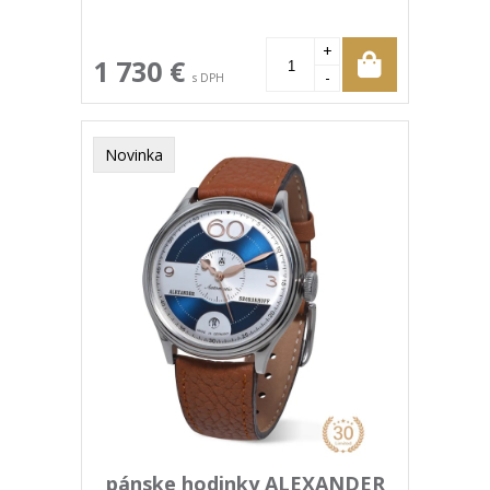
+
1 730 €
-
s DPH
Novinka
pánske hodinky ALEXANDER