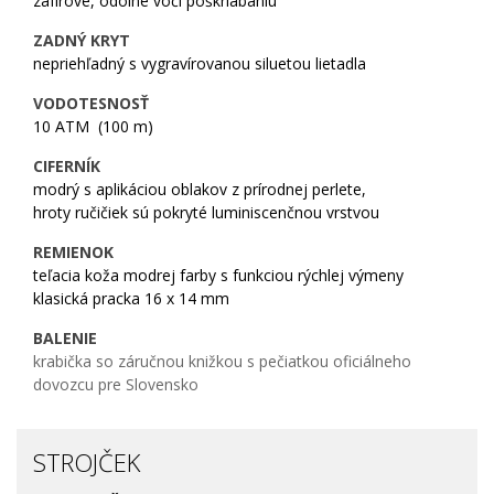
zafírové, odolné voči poškriabaniu
ZADNÝ KRYT
nepriehľadný s vygravírovanou siluetou lietadla
VODOTESNOSŤ
10 ATM (100 m)
CIFERNÍK
modrý s aplikáciou oblakov z prírodnej perlete,
hroty ručičiek sú pokryté luminiscenčnou vrstvou
REMIENOK
teľacia koža modrej farby s funkciou rýchlej výmeny
klasická pracka 16 x 14 mm
BALENIE
krabička so záručnou knižkou s pečiatkou oficiálneho
dovozcu pre Slovensko
STROJČEK