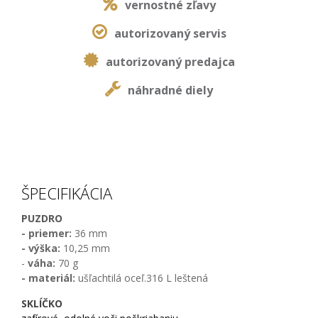
vernostné zľavy
autorizovaný servis
autorizovaný predajca
náhradné diely
ŠPECIFIKÁCIA
PUZDRO
- priemer:
36 mm
- výška:
10,25 mm
-
váha:
70 g
- materiál:
ušľachtilá oceľ.316 L leštená
SKLÍČKO