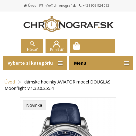
Úvod
info@chronograf.sk
+421 908 924 093
Hľadať
Prihlásiť
Vyberte si kategóriu
Menu
Úvod
dámske hodinky AVIATOR model DOUGLAS
Moonflight V.1.33.0.255.4
Novinka