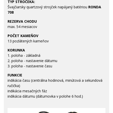
TYP STROČEKA:
Švajčiarsky quartzový strojček napájaný batériou
RONDA
708
REZERVA CHODU
max. 54 mesiacov
POČET KAMEŇOV
13 pozlátených kameňov
KORUNKA
1. poloha - základná
2. poloha - nastavenie dátumu
3. poloha - nastavenie času
FUNKCIE
indikácia času (centrálna hodinová, minútová a sekundová
ručička)
indikácia mesačných fáz
indikácia dátumu (dátumovka v polohe 6 hod.)