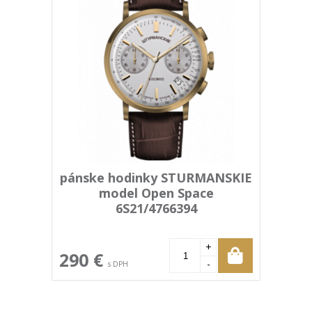
pánske hodinky STURMANSKIE
model Open Space
6S21/4766394
+
290 €
-
s DPH