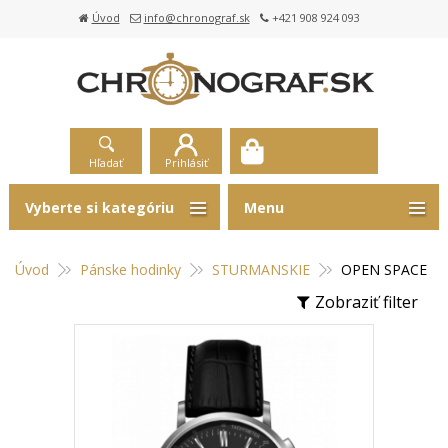
Úvod
info@chronograf.sk
+421 908 924 093
Hľadať
Prihlásiť
Vyberte si kategóriu
Menu
Úvod
Pánske hodinky
STURMANSKIE
OPEN SPACE
Zobraziť filter