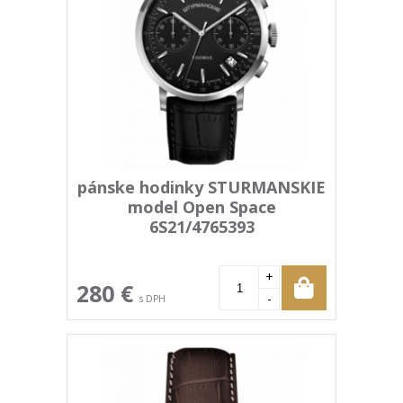
pánske hodinky STURMANSKIE
model Open Space
6S21/4765393
+
280 €
-
s DPH