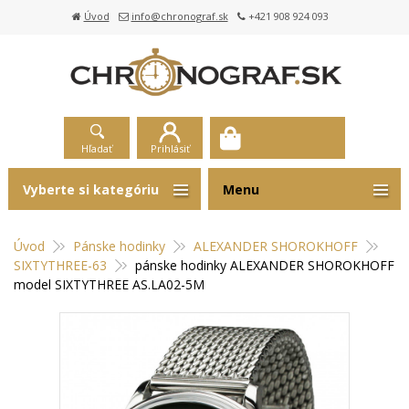
Úvod
info@chronograf.sk
+421 908 924 093
Hľadať
Prihlásiť
Vyberte si kategóriu
Menu
Úvod
Pánske hodinky
ALEXANDER SHOROKHOFF
SIXTYTHREE-63
pánske hodinky ALEXANDER SHOROKHOFF
model SIXTYTHREE AS.LA02-5M