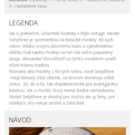
3 - nastavenie času
LEGENDA
Ide o jedinečné, ušľachtilé hodinky v štýle vintage.
Model
Sixtythree je spomienkou na klasické modely 60-tych
rokov.
Vďaka svojmu plochému tvaru a cylindrickému
sklíčku mali takéto hodiny na ten čas veľmi populárny
dizajn.
Alexander Shorokhoff sa týmto modelom snažil
oživiť krásnu tradíciu.
Rovnako ako modely z 60-tych rokov, nové Sixtythree
majú klenutý čistý ciferník, na ktorom dominujú veľké
číslice
20, 40 a 60, tak charakteristické pre avantgardnú
kolekciu. Ide o model, ktorý nemá žiadne obmedzenia.
Model Sixtythree je vhodný pre mužov ale aj ženy, pre
všetkých, kto miluje strohé a čisté línie.
NÁVOD