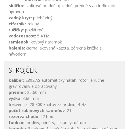
sklíčko:
zafírové predné aj zadné, predné s antireflexnou
úpravou
zadný kryt:
priehľadný
ciferník:
zelený
ručičky
: pozlátené
vodotesnosť:
5 ATM
remienok:
kovový náramok
balenie:
čierna lakovaná kazeta, záručná knižka s
návodom
STROJČEK
kaliber:
2892.AS automatický náťah, rotor je ručne
gravírovaný a opracovaný
priemer
: 25,60 mm
výška
: 3,60 mm
frekvencia: 28 800 kmitov za hodinu, 4 Hz
počet rubínových kameňov
: 21
rezerva chodu
: 47 hod.
funkcie:
hodiny, minúty, sekundy, dátum
korunka
: 3 polohy, 1 - ručný náťah, 2 - nastavenie dátumu,