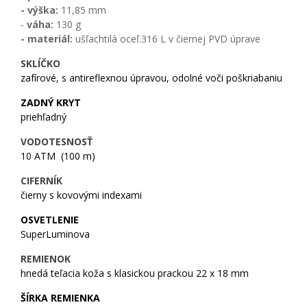
- výška:
11,85 mm
-
váha:
130 g
- materiál:
ušľachtilá oceľ.316 L v čiernej PVD úprave
SKLÍČKO
zafírové, s antireflexnou úpravou, odolné voči poškriabaniu
ZADNÝ KRYT
priehľadný
VODOTESNOSŤ
10 ATM (100 m)
CIFERNÍK
čierny s kovovými indexami
OSVETLENIE
SuperLuminova
REMIENOK
hnedá teľacia koža s klasickou prackou 22 x 18 mm
ŠÍRKA REMIENKA