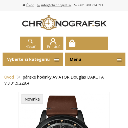
Úvod
info@chronograf.sk
+421 908 924 093
Hľadať
Prihlásiť
Vyberte si kategóriu
Menu
Úvod
pánske hodinky AVIATOR Douglas DAKOTA
V.3.31.5.228.4
Novinka