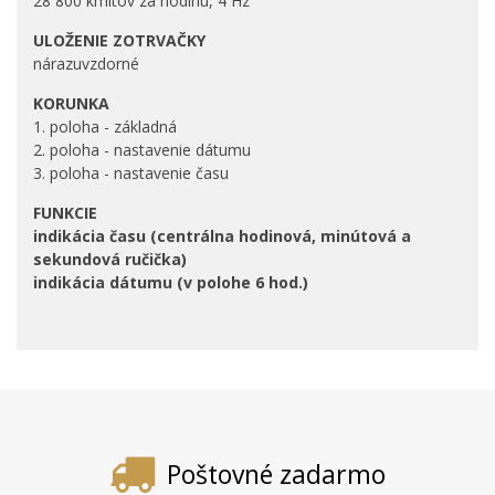
28 800 kmitov za hodinu, 4 Hz
ULOŽENIE ZOTRVAČKY
nárazuvzdorné
KORUNKA
1. poloha - základná
2. poloha - nastavenie dátumu
3. poloha - nastavenie času
FUNKCIE
indikácia času (centrálna hodinová, minútová a
sekundová ručička)
indikácia dátumu (v polohe 6 hod.)
Poštovné zadarmo