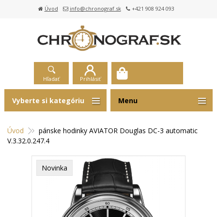
Úvod
info@chronograf.sk
+421 908 924 093
Hľadať
Prihlásiť
Vyberte si kategóriu
Menu
Úvod
pánske hodinky AVIATOR Douglas DC-3 automatic
V.3.32.0.247.4
Novinka