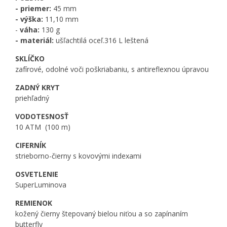
- priemer:
45 mm
- výška:
11,10 mm
-
váha:
130 g
- materiál:
ušľachtilá oceľ.316 L leštená
SKLÍČKO
zafírové, odolné voči poškriabaniu, s antireflexnou úpravou
ZADNÝ KRYT
priehľadný
VODOTESNOSŤ
10 ATM (100 m)
CIFERNÍK
strieborno-čierny s kovovými indexami
OSVETLENIE
SuperLuminova
REMIENOK
kožený čierny štepovaný bielou niťou a so zapínaním
butterfly