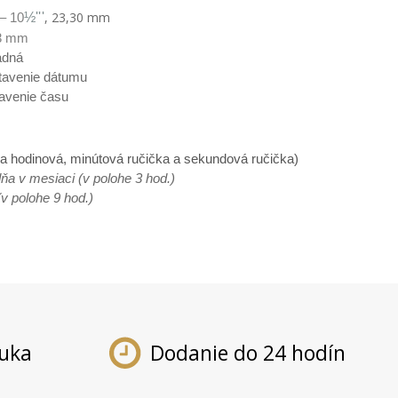
,
23,30
mm
½'''
 – 10
3 mm
adná
enie dátumu
enie času
na hodinová, minútová ručička a sekundová ručička)
ňa v mesiaci (v polohe 3 hod.)
(v polohe 9 hod.)
ruka
Dodanie do 24 hodín