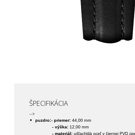
ŠPECIFIKÁCIA
-->
puzdro:- priemer:
44,00 mm
- výška:
12,00 mm
- materiál:
ušľachtilá oceľ v čiernej PVD úp