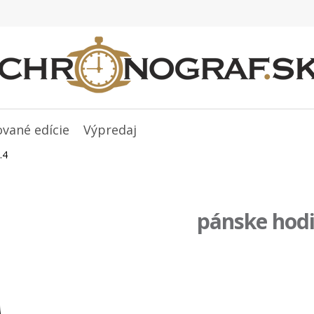
ované edície
Výpredaj
.4
pánske hod