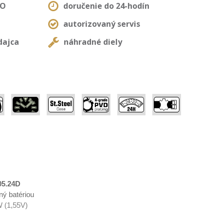
MO
doručenie do 24-hodín
autorizovaný servis
dajca
náhradné diely
,
,
,
,
,
05.24D
ný batériou
 (1,55V)