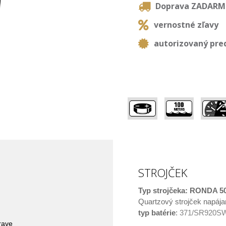
Doprava ZADAR
vernostné zľavy
autorizovaný pre
,
,
STROJČEK
Typ strojčeka: RONDA 5
Quartzový strojček napája
typ batérie
:
371/SR920SW
rave