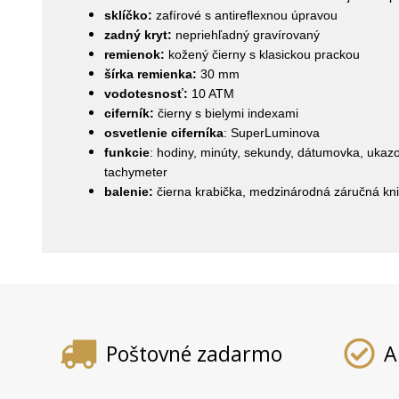
sklíčko:
zafírové s antireflexnou úpravou
zadný kryt:
nepriehľadný gravírovaný
remienok:
kožený čierny s klasickou prackou
šírka remienka:
30 mm
vodotesnosť:
10 ATM
ciferník:
čierny s bielymi indexami
osvetlenie ciferníka
: SuperLuminova
funkcie
: hodiny, minúty, sekundy, dátumovka, ukaz
tachymeter
balenie:
čierna krabička, medzinárodná záručná kn
Poštovné zadarmo
A