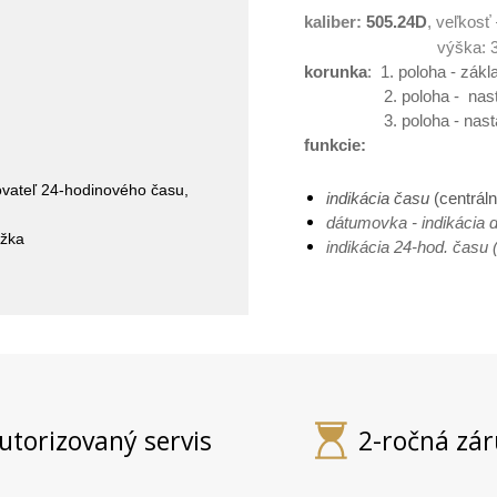
kaliber:
505.24D
, veľkosť
výška: 
korunka
: 1. poloha - zákl
2. poloha - nastav
3. poloha - nastav
funkcie:
ovateľ 24-hodinového času,
indikácia času
(centrál
dátumovka - indikácia d
ižka
indikácia 24-hod. času 
utorizovaný servis
2-ročná zá