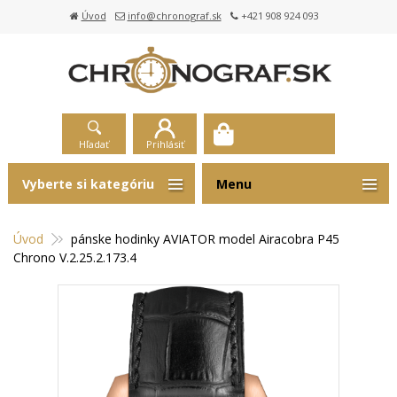
Úvod
info@chronograf.sk
+421 908 924 093
Hľadať
Prihlásiť
Vyberte si kategóriu
Menu
Úvod
pánske hodinky AVIATOR model Airacobra P45
Chrono V.2.25.2.173.4