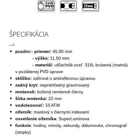
,
,
ŠPECIFIKÁCIA
-->
puzdro:- priemer:
45,00 mm
- výška:
11,50 mm
- materiál:
ušľachtilá oceľ 316L brúsená (matná)
v pozlátenej PVD úprave
sklíčko:
zafírové s antireflexnou úpravou
zadný kryt:
nepriehľadný gravírovaný
remienok:
kožený remienok čierny
šírka remienka:
22 mm
vodotesnosť:
10 ATM
ciferník:
maslový s čiernymi indexami
osvetlenie ciferníka
: SuperLuminova
funkcie
: hodiny, minúty, sekundy, dátumovka, chronograf
(stopky)