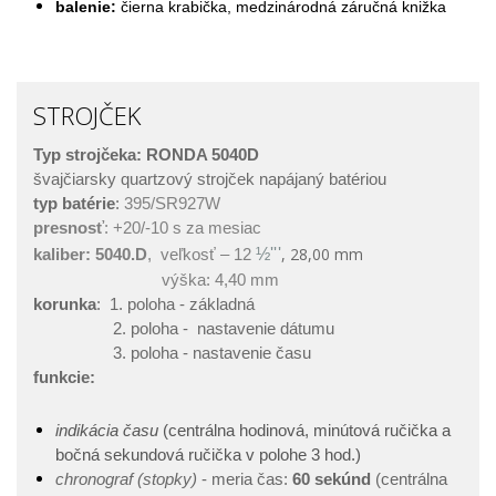
balenie:
čierna krabička, medzinárodná záručná knižka
STROJČEK
Typ strojčeka: RONDA 5040D
švajčiarsky quartzový strojček napájaný batériou
typ batérie
:
395/SR927W
presnosť
: +20/-10 s za mesiac
,
28,00
mm
½'''
kaliber:
5040.D
, veľkosť – 12
výška: 4,40 mm
korunka
: 1. poloha - základná
2. poloha - nastavenie dátumu
3. poloha - nastavenie času
funkcie:
indikácia času
(centrálna hodinová, minútová ručička a
bočná sekundová ručička v polohe 3 hod.)
chronograf (stopky)
-
meria čas:
60 sekúnd
(centrálna