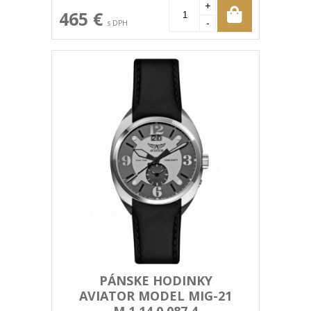
+
465 €
-
s DPH
PÁNSKE HODINKY
AVIATOR MODEL MIG-21
M.1.14.0.087.4