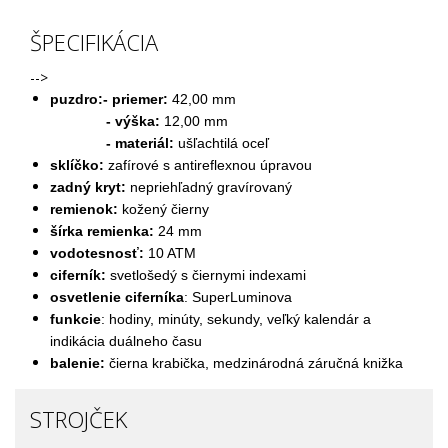
ŠPECIFIKÁCIA
-->
puzdro:- priemer:
42,00 mm
- výška:
12,00 mm
- materiál:
ušľachtilá oceľ
sklíčko:
zafírové s antireflexnou úpravou
zadný kryt:
nepriehľadný gravírovaný
remienok:
kožený čierny
šírka remienka:
24 mm
vodotesnosť:
10 ATM
ciferník:
svetlošedý s čiernymi indexami
osvetlenie ciferníka
: SuperLuminova
funkcie
: hodiny, minúty, sekundy, veľký kalendár
a
indikácia duálneho času
balenie:
čierna krabička, medzinárodná záručná knižka
STROJČEK