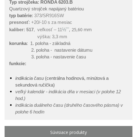
Typ strojčeka: RONDA 6203.B
Quartzový strojček napájaný batériou
typ batérie
:
373/SR916SW
presnosť
: +20/-10 s za mesiac
,
25,60
mm
½'''
kaliber:
517
, veľkosť – 11
výška: 3,3 mm
korunka
: 1. poloha - základná
2. poloha - nastavenie dátumu
3. poloha - nastavenie času
funkcie:
indikácia času
(centrálna hodinová, minútová a
sekundová ručička)
veľký kalendár - indikácia dňa v mesiaci (v polohe 12
hod.)
indikácia duálneho času (druhého časového pásma) v
polohe 6 hodín