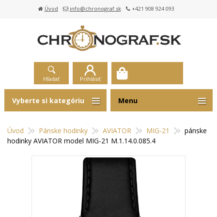
Úvod
info@chronograf.sk
+421 908 924 093
Hľadať
Prihlásiť
Vyberte si kategóriu
Menu
Úvod
Pánske hodinky
AVIATOR
MIG-21
pánske
hodinky AVIATOR model MIG-21 M.1.14.0.085.4