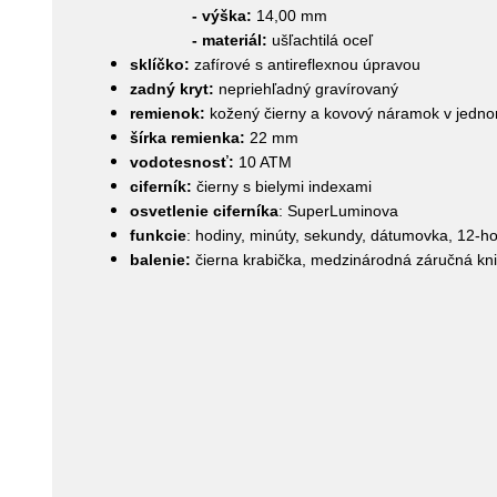
- výška:
14,00 mm
- materiál:
ušľachtilá oceľ
sklíčko:
zafírové s antireflexnou úpravou
zadný kryt:
nepriehľadný gravírovaný
remienok:
kožený čierny a kovový náramok v jedno
šírka remienka:
22 mm
vodotesnosť:
10 ATM
ciferník:
čierny s bielymi indexami
osvetlenie ciferníka
: SuperLuminova
funkcie
: hodiny, minúty, sekundy, dátumovka, 12-h
balenie:
čierna krabička, medzinárodná záručná kn