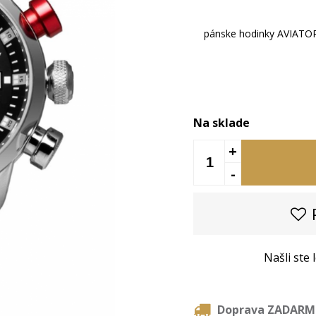
pánske hodinky AVIATO
Na sklade
+
-
P
Našli ste
Doprava ZADAR