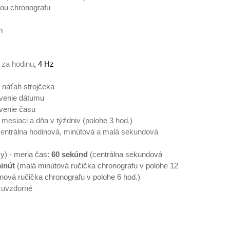
iou chronografu
m
mm
 za hodinu
, 4 Hz
ý náťah strojčeka
nie dátumu
nie času
 mesiaci a dňa v týždniv (polohe 3 hod.)
 centrálna hodinová, minútová a malá sekundová
y) - meria čas:
60 sekúnd
(centrálna sekundová
inút
(malá minútová ručička chronografu v polohe 12
nová ručička chronografu v polohe 6 hod.)
zuvzdorné