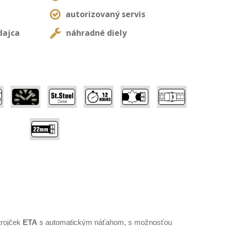
autorizovaný servis
dajca
náhradné diely
,
,
,
,
,
,
trojček
ETA
s automatickým náťahom, s možnosťou