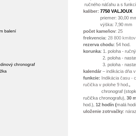
ručného náťahu a s funkc
kaliber:
7750 VALJOUX
priemer: 30,00 m
výška: 7,90 
m balení
počet kameňov
: 25
frekvencia:
28 800 kmitov
rezerva chodu
: 54 hod.
korunka
: 1. poloha - ručn
2. poloha - nastave
odinový chronograf
3. poloha - nastave
ižka
kalendár
– indikácia dňa v
funkcie:
Indikácia času -
ručička v polohe 9 hod.
,
chronograf (stopk
ručička chronografu),
30 m
hod.),
12 hodín
(
malá hodi
uloženie zotrvačky
: nára