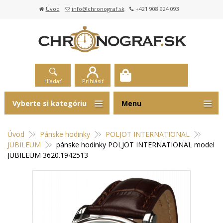
Úvod
info@chronograf.sk
+421 908 924 093
Hľadať
Prihlásiť
Vyberte si kategóriu
Menu
Úvod
Pánske hodinky
POLJOT INTERNATIONAL
JUBILEUM
pánske hodinky POLJOT INTERNATIONAL model
JUBILEUM 3620.1942513