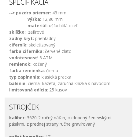
ŠPECIFIKÁCIA
-->
puzdro priemer:
43 mm
výška:
12,80 mm
materiál:
ušľachtilá oceľ
sklíčko:
zafírové
zadný kryt:
priehľadný
ciferník:
skeletizovaný
farba ciferníka:
červené zlato
vodotesnosť:
5 ATM
remienok:
kožený
farba remienka:
čierna
typ zapínania:
klasická pracka
balenie:
čierna kazeta, záručná knižka s návodom
limitovaná edícia
: 25 kusov
STROJČEK
kaliber:
3620-2 ručný náťah, ozdobený ženevskými
pásikmi, z prednej strany ručne gravírovaný
počet kameňov
: 17