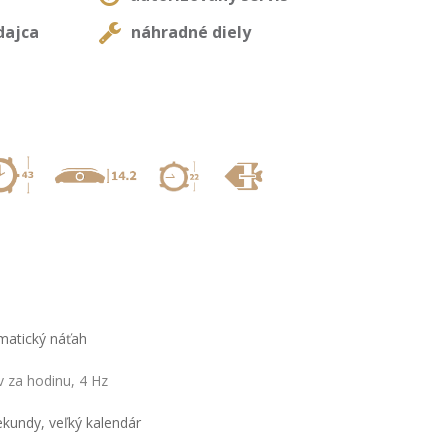
dajca
náhradné diely
,
,
,
VA automatický náťah
 za hodinu, 4 Hz
ekundy, veľký kalendár