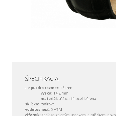
ŠPECIFIKÁCIA
-->
puzdro rozmer:
43 mm
výška:
14,2 mm
materiál:
ušľachtilá oceľ leštená
sklíčko:
zafírové
vodotesnosť:
5 ATM
ciferník:
šedý so zelenými indexami a ručičkami pokr