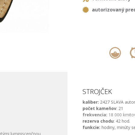
autorizovaný pre
,
STROJČEK
kaliber:
2427 SLA
počet kameňov
: 21
frekvencia:
18 000 kmitov
rezerva chodu
: 42 hod.
funkcie:
hodiny, minúty s
ytými luminiscenčnou