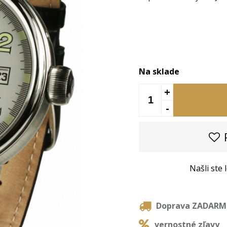
Na sklade
+
-
P
Našli ste
Doprava ZADAR
vernostné zľavy