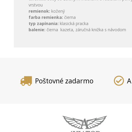
vrstvou
remienok:
kožený
farba remienka:
čierna
typ zapínania:
klasická pracka
balenie:
čierna kazeta, záručná knižka s návodom
Poštovné zadarmo
A