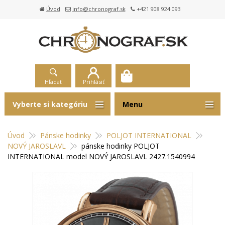
Úvod
info@chronograf.sk
+421 908 924 093
Hľadať
Prihlásiť
Vyberte si kategóriu
Menu
Úvod
Pánske hodinky
POLJOT INTERNATIONAL
NOVÝ JAROSLAVL
pánske hodinky POLJOT
INTERNATIONAL model NOVÝ JAROSLAVL 2427.1540994