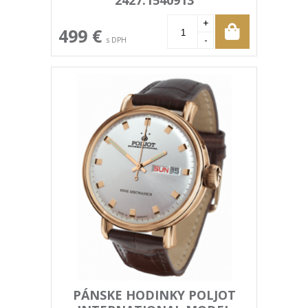
2427.1540913
+
499 €
-
s DPH
PÁNSKE HODINKY POLJOT