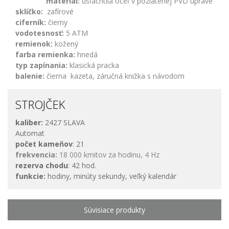
materiál:
ušľachtilá oceľ v pozlátenej PVD úprave
sklíčko:
zafírové
ciferník:
čierny
vodotesnosť:
5 ATM
remienok:
kožený
farba remienka:
hnedá
typ zapínania:
klasická pracka
balenie:
čierna kazeta, záručná knižka s návodom
STROJČEK
kaliber:
2427 SLAVA
Automat
počet kameňov
: 21
frekvencia:
18 000 kmitov za hodinu, 4 Hz
rezerva chodu
: 42 hod.
funkcie:
hodiny, minúty sekundy, veľký kalendár