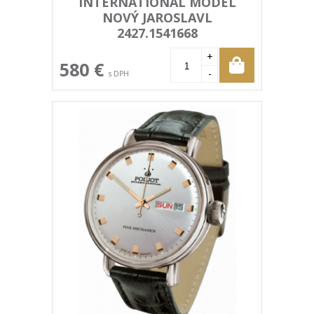
INTERNATIONAL MODEL
NOVÝ JAROSLAVL
2427.1541668
+
580 €
-
s DPH