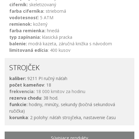
ciferník:
skeletizovaný
farba ciferníka:
strieborná
vodotesnosť:
5 ATM
remienok:
kožený
farba remienka:
hnedá
typ zapínania:
klasická pracka
balenie:
modrá kazeta, záručná knižka s návodom
limitovaná edícia
: 400 kusov
STROJČEK
kaliber:
9211 PI ručný náťah
počet kameňov
: 18
frekvencia:
18 000 kmitov za hodinu
rezerva chodu
: 38 hod.
funkcie:
hodiny, minúty, sekundy (bočná sekundová
ručička)
korunka
: 2 polohy: náťah strojčeka, nastavenie času