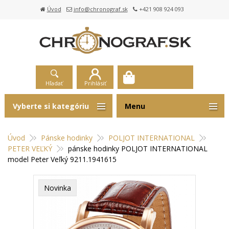
Úvod
info@chronograf.sk
+421 908 924 093
Hľadať
Prihlásiť
Vyberte si kategóriu
Menu
Úvod
Pánske hodinky
POLJOT INTERNATIONAL
PETER VEĽKÝ
pánske hodinky POLJOT INTERNATIONAL
model Peter Veľký 9211.1941615
Novinka