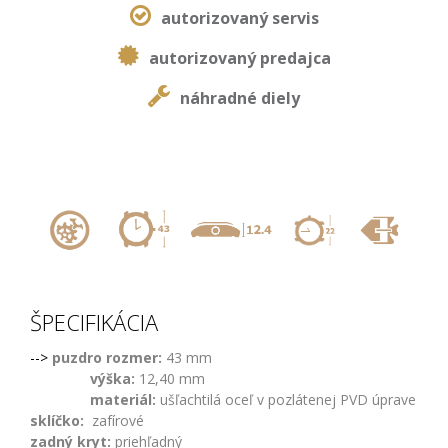
autorizovaný servis
autorizovaný predajca
náhradné diely
,
,
,
,
ŠPECIFIKÁCIA
-->
puzdro rozmer:
43 mm
výška:
12,40 mm
materiál:
ušľachtilá oceľ v pozlátenej PVD úprave
sklíčko:
zafírové
zadný kryt:
priehľadný