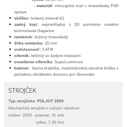
- materiál:
chirurgická oceľ v tmavošedej PVD
úprave
sklíčko:
tvrdený minerál K1
zadný kryt:
nepriehľadný s 3D portrétom ruského
kozmonauta Gagarina
remienok:
kožený tmavošedý
šírka remienka:
20 mm
vodotesnosť:
3 ATM
ciferník:
béžový so šedými indexami
osvetlenie ciferníka
: SuperLuminova
balenie:
čierna krabička, medzinárodná záručná knižka s
pečiatkou oficiálneho dovozcu pre Slovensko
STROJČEK
Typ strojčeka: POLJOT 2609
Mechanický strojček s ručným náťahom
kaliber: 2609
- priemer: 31 mm
výška: 7,35 mm