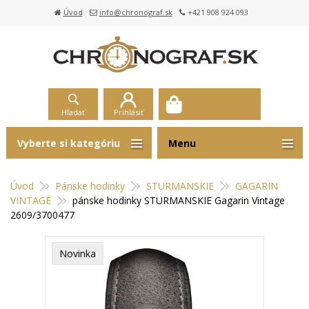
Úvod
info@chronograf.sk
+421 908 924 093
Hľadať
Prihlásiť
Vyberte si kategóriu
Menu
Úvod
Pánske hodinky
STURMANSKIE
GAGARIN
VINTAGE
pánske hodinky STURMANSKIE Gagarin Vintage
2609/3700477
Novinka