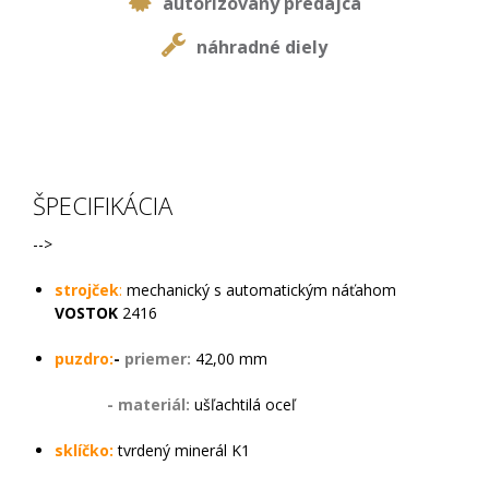
autorizovaný predajca
náhradné diely
ŠPECIFIKÁCIA
-->
strojček
:
mechanický s automatickým náťahom
VOSTOK
2416
puzdro:
-
priemer:
42,00 mm
- materiál:
ušľachtilá oceľ
sklíčko:
tvrdený minerál K1