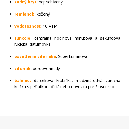
zadný kryt:
nepriehľadný
remienok:
kožený
vodotesnosť:
10 ATM
funkcie:
centrálna hodinová minútová a sekundová
ručička, dátumovka
osvetlenie ciferníka
: SuperLuminova
ciferník:
bordovohnedý
balenie:
darčeková krabička, medzinárodná záručná
knižka s pečiatkou oficiálneho dovozcu pre Slovensko