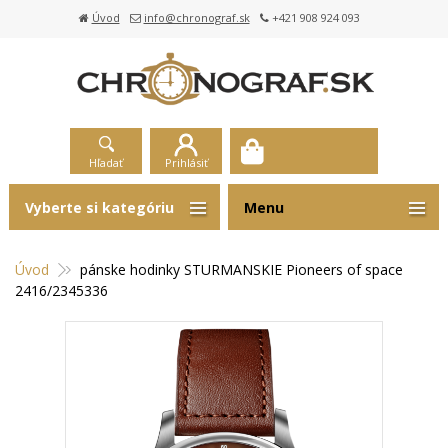
Úvod
info@chronograf.sk
+421 908 924 093
Hľadať
Prihlásiť
Vyberte si kategóriu
Menu
Úvod
pánske hodinky STURMANSKIE Pioneers of space
2416/2345336