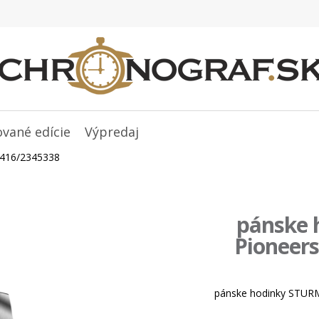
ované edície
Výpredaj
2416/2345338
pánske 
Pioneers
pánske hodinky STUR