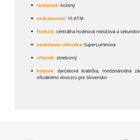
remienok:
kožený
vodotesnosť:
10 ATM
funkcie:
centrálna hodinová minútová a sekundov
osvetlenie ciferníka
: SuperLuminova
ciferník:
strieborný
balenie:
darčeková krabička, medzinárodná zár
oficiálneho dovozcu pre Slovensko