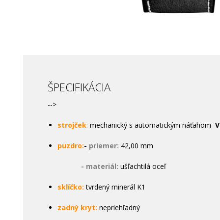
ŠPECIFIKÁCIA
-->
strojček
:
mechanický s automatickým náťahom
V
puzdro:
-
priemer:
42,00 mm
- materiál:
ušľachtilá oceľ
sklíčko:
tvrdený minerál K1
zadný kryt:
nepriehľadný