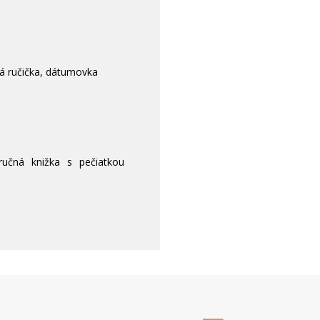
á ručička, dátumovka
učná knižka s pečiatkou