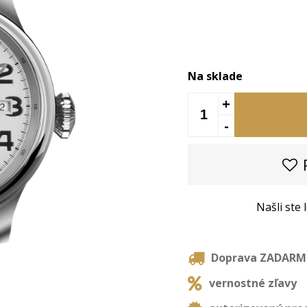
Na sklade
+
-
P
Našli ste
Doprava ZADAR
vernostné zľavy