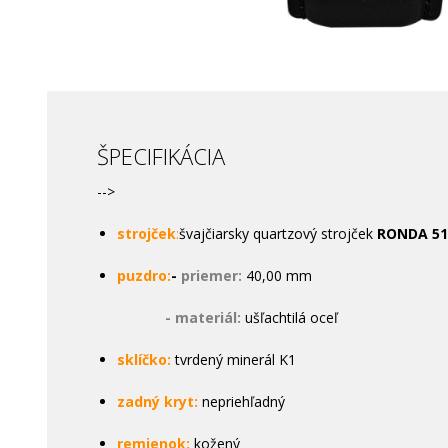
ŠPECIFIKÁCIA
-->
strojček
:
švajčiarsky quartzový strojček
RONDA 51
puzdro:
-
priemer:
40,00 mm
- materiál:
ušľachtilá oceľ
sklíčko:
tvrdený minerál K1
zadný kryt:
nepriehľadný
remienok:
kožený