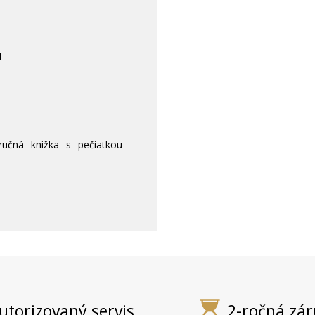
T
učná knižka s pečiatkou
utorizovaný servis
2-ročná zá