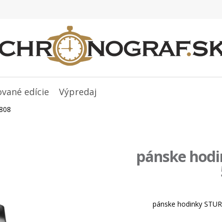
ované edície
Výpredaj
808
pánske hod
pánske hodinky STUR