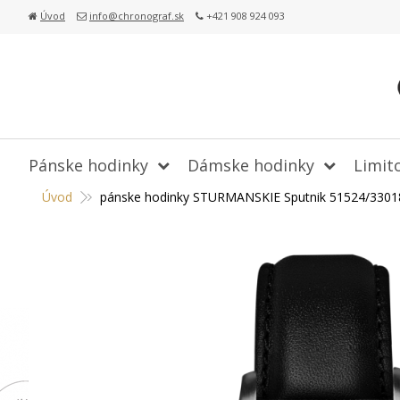
Úvod
info@chronograf.sk
+421 908 924 093
Pánske hodinky
Dámske hodinky
Limit
Úvod
pánske hodinky STURMANSKIE Sputnik 51524/3301