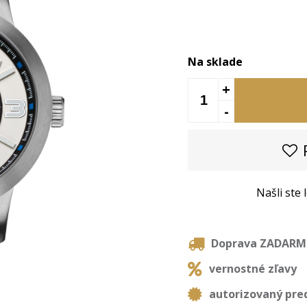
Na sklade
+
-
P
Našli ste
Doprava ZADAR
vernostné zľavy
autorizovaný pre