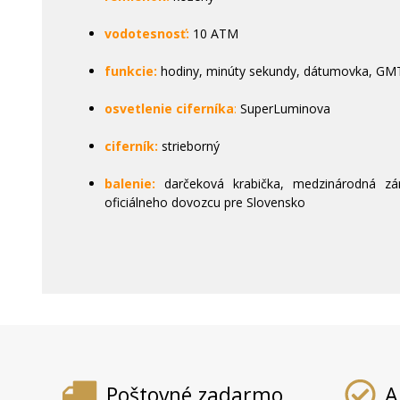
vodotesnosť:
10 ATM
funkcie:
hodiny, minúty sekundy, dátumovka, GM
osvetlenie ciferníka
:
SuperLuminova
ciferník:
strieborný
balenie:
darčeková krabička, medzinárodná zár
oficiálneho dovozcu pre Slovensko
Poštovné zadarmo
A