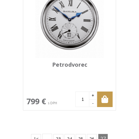
Petrodvorec
+
799 €
-
s DPH
…
27
|<
23
24
25
26