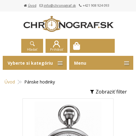
Úvod
info@chronograf.sk
+421 908 924 093
Hľadať
Prihlásiť
Vyberte si kategóriu
Menu
Úvod
Pánske hodinky
Zobraziť filter