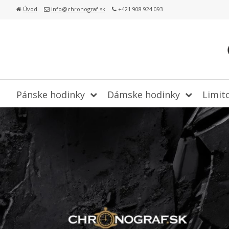
Úvod
info@chronograf.sk
+421 908 924 093
Pánske hodinky
Dámske hodinky
Limit