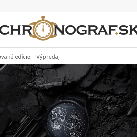
ované edície
Výpredaj