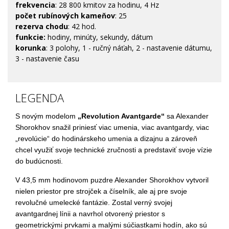
frekvencia
: 28 800 kmitov za hodinu, 4 Hz
počet rubínových kameňov
: 25
rezerva chodu
: 42 hod.
funkcie:
hodiny, minúty, sekundy, dátum
korunka
: 3 polohy, 1 - ručný náťah, 2 - nastavenie dátumu,
3 - nastavenie času
LEGENDA
S novým modelom
„Revolution Avantgarde“
sa Alexander
Shorokhov snažil priniesť viac umenia, viac avantgardy, viac
„revolúcie“ do hodinárskeho umenia a dizajnu a zároveň
chcel využiť svoje technické zručnosti a predstaviť svoje vízie
do budúcnosti.
V 43,5 mm hodinovom puzdre Alexander Shorokhov vytvoril
nielen priestor pre strojček a číselník, ale aj pre svoje
revolučné umelecké fantázie. Zostal verný svojej
avantgardnej línii a navrhol otvorený priestor s
geometrickými prvkami a malými súčiastkami hodín, ako sú