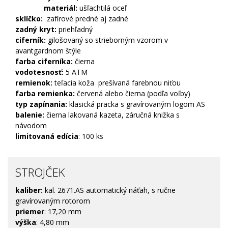
materiál:
ušľachtilá oceľ
sklíčko:
zafírové predné aj zadné
zadný kryt:
priehľadný
ciferník:
gilošovaný so strieborným vzorom v
avantgardnom štýle
farba ciferníka:
čierna
vodotesnosť:
5 ATM
remienok:
teľacia koža prešívaná farebnou niťou
farba remienka:
červená alebo čierna (podľa voľby)
typ zapínania:
klasická pracka s gravírovaným logom AS
balenie:
čierna lakovaná kazeta, záručná knižka s
návodom
limitovaná edícia
: 100 ks
STROJČEK
kaliber:
kal. 2671.AS automatický náťah, s ručne
gravírovaným rotorom
priemer
: 17,20 mm
výška
: 4,80 mm