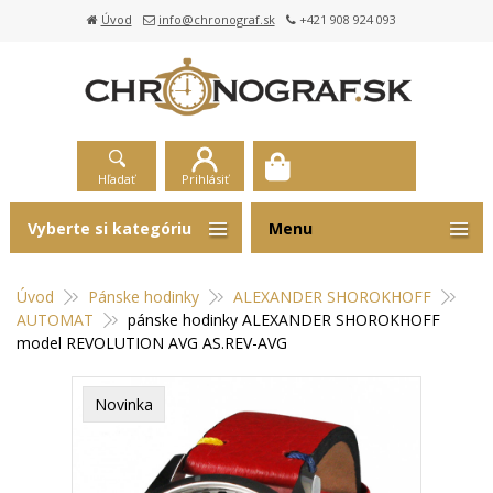
Úvod
info@chronograf.sk
+421 908 924 093
Hľadať
Prihlásiť
Vyberte si kategóriu
Menu
Úvod
Pánske hodinky
ALEXANDER SHOROKHOFF
AUTOMAT
pánske hodinky ALEXANDER SHOROKHOFF
model REVOLUTION AVG AS.REV-AVG
Novinka