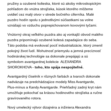
pružiny a ozubené kolieska, ktoré sú akoby mikroskopickým
pohľadom do vnútra strojčeka, kúsok ktorého môžeme
uvidieť cez malý otvor v strede bočného ciferníka. Malé
puzdro hodín spolu s jednotlivými súčiastkami sa volne
vznášajú vo vzduchu poprepichovanom kovovými tyčami.
Vnútorný okraj veľkého puzdra ako aj vonkajší obvod malého
puzdra pripomínajú ozubené kolesá zapadajúce do seba.
Táto podoba má evokovať pociť industrializácie, ktorý zmenil
pokojný život ľudí. Mohutnosť priemyslu a jemná precíznosť
hodinárskej technológie sa dokonale prepájajú a sú
symbolom avantgardnej kolekcie ALEXANDRA
SHOROKHOVA -
toho, kto spája nespojiteľné.
Avantgardný číselník v rôznych farbách a tvaroch dokonale
nadväzuje na predchádzajúce modely Miss Avantgarde,
Plus-mínus a Kandy Avantgarde. Priehľadný zadný kryt nám
umožňuje pokochať sa krásou hodinového strojčeka a ručne
gravírovaného rotora.
Nový umelecký výtvor dizajnéra a inžiniera Alexandra