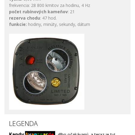
frekvencia: 28 800 kmitov za hodinu, 4 Hz
počet rubínových kameňov
: 21
rezerva chodu
: 47 hod.
funkcie:
hodiny, minúty, sekundy, dátum
LEGENDA
Kandy
A
v
a
n
tg
ar
de
- dlho očakávaný, a teraz je tu!