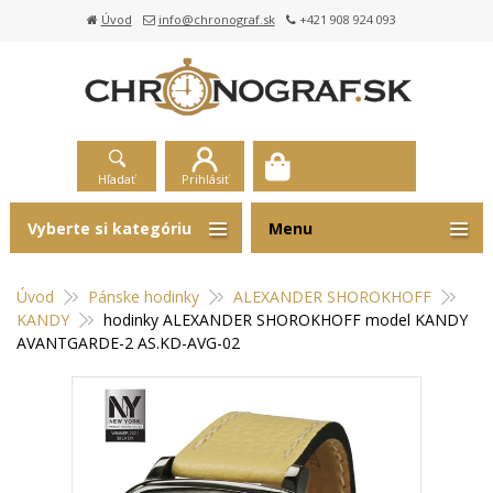
Úvod
info@chronograf.sk
+421 908 924 093
Hľadať
Prihlásiť
Vyberte si kategóriu
Menu
Úvod
Pánske hodinky
ALEXANDER SHOROKHOFF
KANDY
hodinky ALEXANDER SHOROKHOFF model KANDY
AVANTGARDE-2 AS.KD-AVG-02