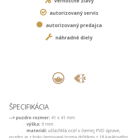
vernostné zľavy
autorizovaný servis
autorizovaný predajca
náhradné diely
,
ŠPECIFIKÁCIA
-->
puzdro rozmer:
41 x 41 mm
výška:
9 mm
materiál:
ušľachtilá oceľ v čiernej PVD úprave,
puzdro je z boku lemované troma drôtikmi z 18 karátového