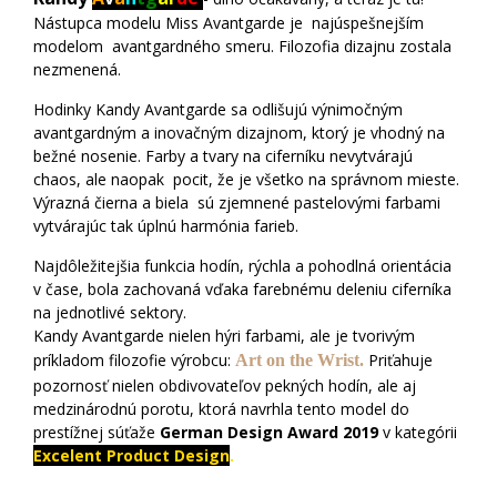
Nástupca modelu Miss Avantgarde je najúspešnejším
modelom avantgardného smeru. Filozofia dizajnu zostala
nezmenená.
Hodinky Kandy Avantgarde sa odlišujú výnimočným
avantgardným a inovačným dizajnom, ktorý je vhodný na
bežné nosenie. Farby a tvary na ciferníku nevytvárajú
chaos, ale naopak pocit, že je všetko na správnom mieste.
Výrazná čierna a biela sú zjemnené pastelovými farbami
vytvárajúc tak úplnú harmónia farieb.
Najdôležitejšia funkcia hodín, rýchla a pohodlná orientácia
v čase, bola zachovaná vďaka farebnému deleniu ciferníka
na jednotlivé sektory.
Kandy Avantgarde nielen hýri farbami, ale je tvorivým
príkladom filozofie výrobcu:
Priťahuje
Art on the Wrist.
pozornosť nielen obdivovateľov pekných hodín, ale aj
medzinárodnú porotu, ktorá navrhla tento model do
prestížnej súťaže
German Design Award 2019
v kategórii
Excelent Product Design
.