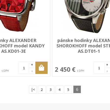
inky ALEXANDER
pánske hodinky ALEXA
HOFF model KANDY
SHOROKHOFF model ST
AS.KD01-3E
AS.DT01-1
+
+
€
2 450 €
-
-
s DPH
s DPH
6
|<
2
3
4
5