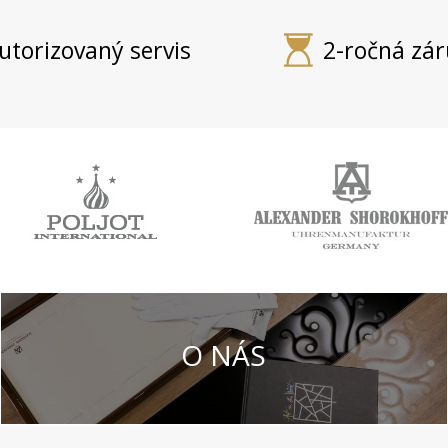
utorizovaný servis
2-ročná zá
O NÁS