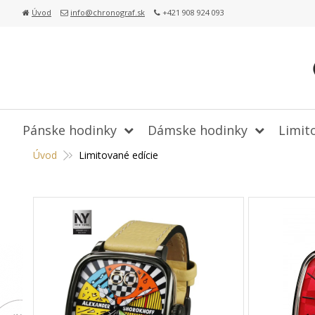
Úvod
info@chronograf.sk
+421 908 924 093
Pánske hodinky
Dámske hodinky
Limit
Úvod
Limitované edície