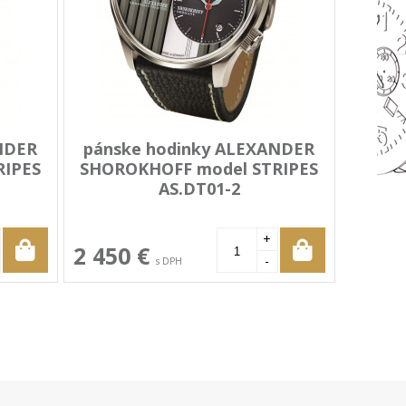
NDER
pánske hodinky ALEXANDER
RIPES
SHOROKHOFF model STRIPES
AS.DT01-2
+
2 450 €
-
s DPH