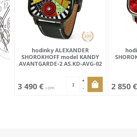
hodinky ALEXANDER
hod
SHOROKHOFF model KANDY
SHOROK
AVANTGARDE-2 AS.KD-AVG-02
+
3 490 €
2 850 
-
s DPH