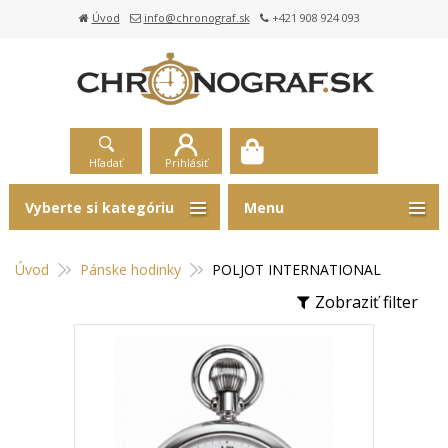
Úvod
info@chronograf.sk
+421 908 924 093
Hľadať
Prihlásiť
Vyberte si kategóriu
Menu
Úvod
Pánske hodinky
POLJOT INTERNATIONAL
Zobraziť filter