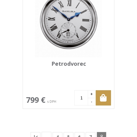
Petrodvorec
+
799 €
-
s DPH
…
8
|<
4
5
6
7