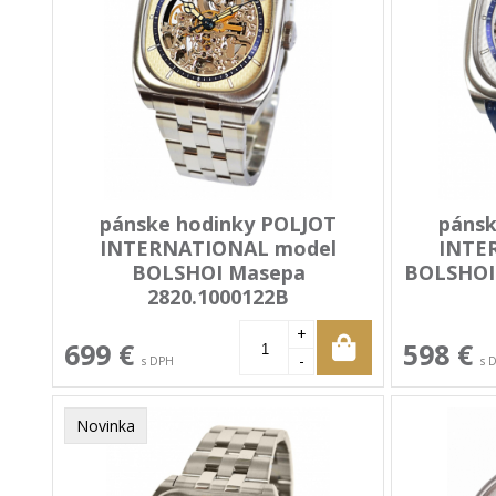
pánske hodinky POLJOT
pánsk
INTERNATIONAL model
INTE
BOLSHOI Masepa
BOLSHOI 
2820.1000122B
+
699 €
598 €
-
s DPH
s 
Novinka