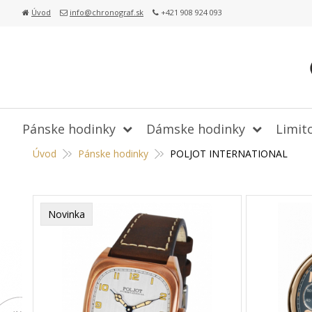
Úvod
info@chronograf.sk
+421 908 924 093
Pánske hodinky
Dámske hodinky
Limit
Úvod
Pánske hodinky
POLJOT INTERNATIONAL
Novinka