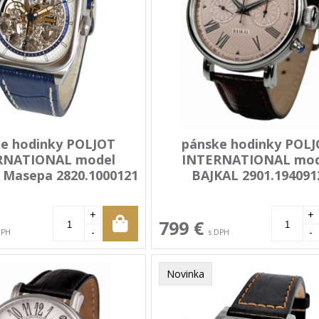
e hodinky POLJOT
pánske hodinky POL
RNATIONAL model
INTERNATIONAL mod
Masepa 2820.1000121
BAJKAL 2901.194091
+
+
799 €
-
-
DPH
s DPH
Novinka