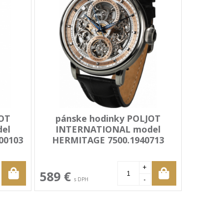
JOT
pánske hodinky POLJOT
el
INTERNATIONAL model
00103
HERMITAGE 7500.1940713
+
589 €
-
s DPH