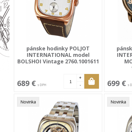
pánske hodinky POLJOT
pánsk
INTERNATIONAL model
INTE
BOLSHOI Vintage 2760.1001611
MO
+
689 €
699 €
-
s DPH
s 
Novinka
Novinka