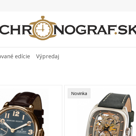
ované edície
Výpredaj
Novinka