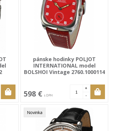
JOT
pánske hodinky POLJOT
el
INTERNATIONAL model
2
BOLSHOI Vintage 2760.1000114
+
598 €
-
s DPH
Novinka