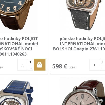
e hodinky POLJOT
pánske hodinky POL
RNATIONAL model
INTERNATIONAL mod
SKOVSKÉ NOCI
BOLSHOI Onegin 2761.10
9011.1940263
+
+
598 €
-
-
DPH
s DPH