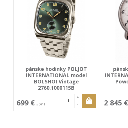
pánske hodinky POLJOT
pánsk
INTERNATIONAL model
INTERN
BOLSHOI Vintage
Powe
2760.1000115B
+
699 €
2 845 
-
s DPH