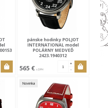
JOT
pánske hodinky POLJOT
el
INTERNATIONAL model
00153
POLÁRNY MEDVEĎ
2423.1940312
+
565 €
-
s DPH
Novinka