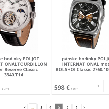
e hodinky POLJOT
pánske hodinky POL
ATIONALTOURBILLON
INTERNATIONAL mod
r Reserve Classic
BOLSHOI Classic 2760.10
3340.T14
+
€
598 €
-
s DPH
s DPH
…
5
|<
3
4
6
7
>|