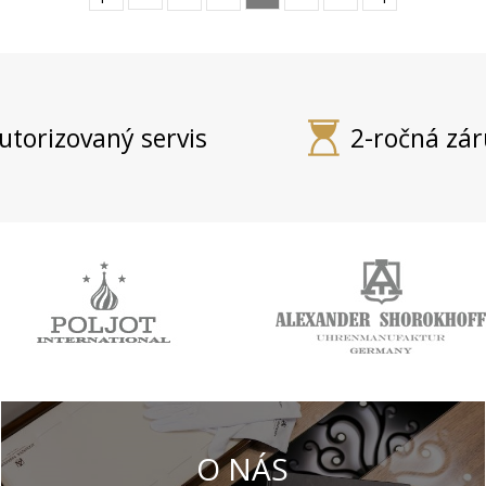
utorizovaný servis
2-ročná zá
O NÁS