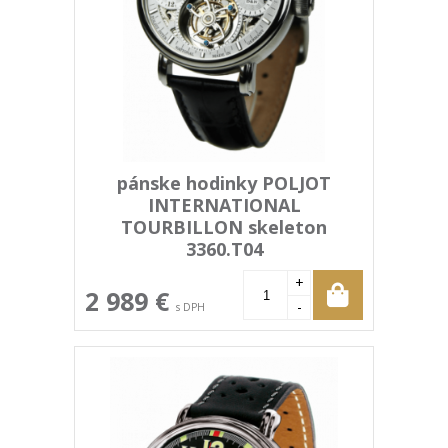
pánske hodinky POLJOT
INTERNATIONAL
TOURBILLON skeleton
3360.T04
+
2 989 €
-
s DPH