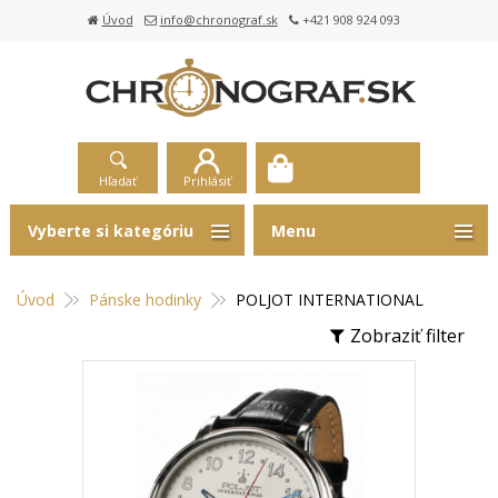
Úvod
info@chronograf.sk
+421 908 924 093
Hľadať
Prihlásiť
Vyberte si kategóriu
Menu
Úvod
Pánske hodinky
POLJOT INTERNATIONAL
Zobraziť filter