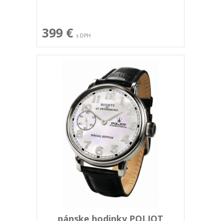
399 €
s DPH
pánske hodinky POLJOT